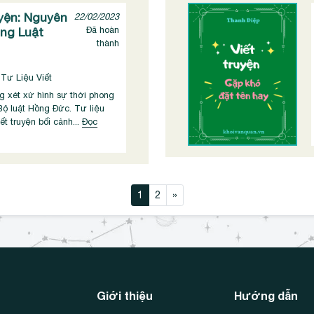
uyện: Nguyên
22/02/2023
ng Luật
Đã hoàn
thành
 Tư Liệu Viết
g xét xử hình sự thời phong
Bộ luật Hồng Đức. Tư liệu
t truyện bối cảnh...
Đọc
Di chuyển qua bài
1
2
»
Giới thiệu
Hướng dẫn