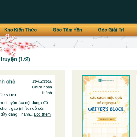
Kho Kiến Thức
Góc Tâm Hồn
Góc Giải Trí
truyện (1/2)
nh chè
28/02/2026
Chưa hoàn
thành
 Giao Lưu
ám chuyện (có nội dung) để
cho ít gạo (nhiều) đỗ còn
 đầy dâng Thánh...
Đọc thêm