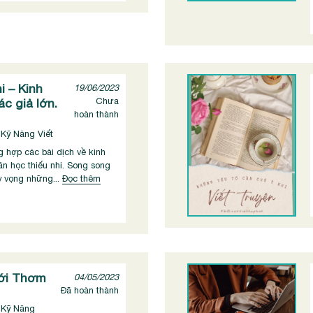
i – Kinh
19/06/2023
c giả lớn.
Chưa
hoàn thành
 Kỹ Năng Viết
g hợp các bài dịch về kinh
ăn học thiếu nhi. Song song
hy vọng những...
Đọc thêm
ới Thơm
04/05/2023
Đã hoàn thành
, Kỹ Năng