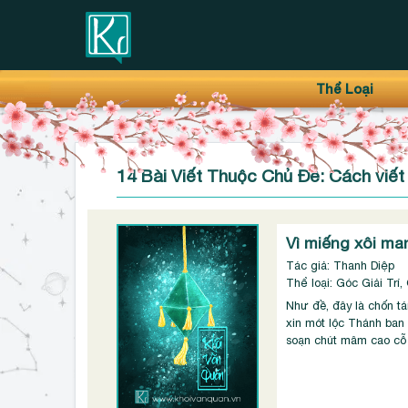
Thanh điều hướng trên
Bỏ
Thể Loại
qua
14 Bài Viết Thuộc Chủ Đề: Cách viết 
Vì miếng xôi ma
Tác giả: Thanh Diệp
Thể loại: Góc Giải Trí,
Như đề, đây là chốn t
xin mót lộc Thánh ban 
soạn chút mâm cao cỗ