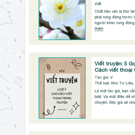
Viết
Chất liệu văn là thứ l
phải rung động trước đ
người khác rung động.
thêm
Viết truyện: 5 G
Cách viết thoại 
Tác giả: V
Thể loại: Kho Tư Liệu,
Là một tác giả, bạn cầ
biệt. Và một điều dễ nh
chuyện. Độc giả sẽ chú