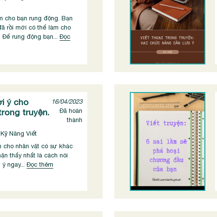
àm cho bạn rung động. Bạn
ã rồi mới có thể làm cho
 Để rung động bạn...
Đọc
ợi ý cho
16/04/2023
trong truyện.
Đã hoàn
thành
 Kỹ Năng Viết
n cho nhân vật có sự khác
ận thấy nhất là cách nói
 ý ngay...
Đọc thêm