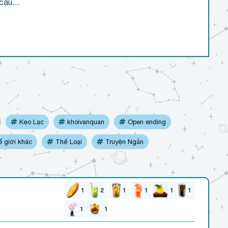
a cậu…
Kẹo Lạc
khoivanquan
Open ending
 giới khác
Thể Loại
Truyện Ngắn
1
2
1
1
1
1
1
1