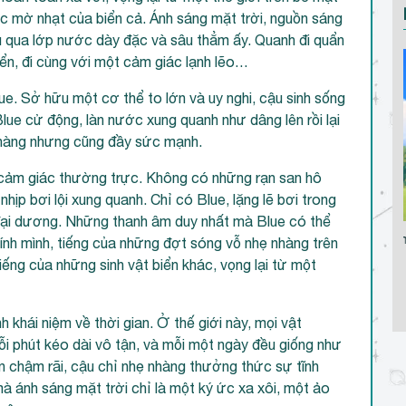
c mờ nhạt của biển cả. Ánh sáng mặt trời, nguồn sáng
 qua lớp nước dày đặc và sâu thẳm ấy. Quanh đi quẩn
iển, đi cùng với một cảm giác lạnh lẽo…
lue. Sở hữu một cơ thể to lớn và uy nghi, cậu sinh sống
lue cử động, làn nước xung quanh như dâng lên rồi lại
nhàng nhưng cũng đầy sức mạnh.
 cảm giác thường trực. Không có những rạn san hô
ịp bơi lội xung quanh. Chỉ có Blue, lặng lẽ bơi trong
 đại dương. Những thanh âm duy nhất mà Blue có thể
Bình Minh Dịu Êm
Tổ quốc, hò
hính mình, tiếng của những đợt sóng vỗ nhẹ nhàng trên
và nư
iếng của những sinh vật biển khác, vọng lại từ một
 khái niệm về thời gian. Ở thế giới này, mọi vật
ỗi phút kéo dài vô tận, và mỗi một ngày đều giống như
n chậm rãi, cậu chỉ nhẹ nhàng thưởng thức sự tĩnh
à ánh sáng mặt trời chỉ là một ký ức xa xôi, một ảo