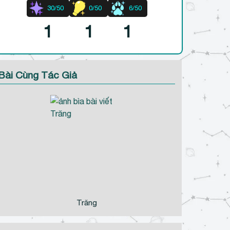
30/50
0/50
6/50
1
1
1
Bài Cùng Tác Giả
Trăng