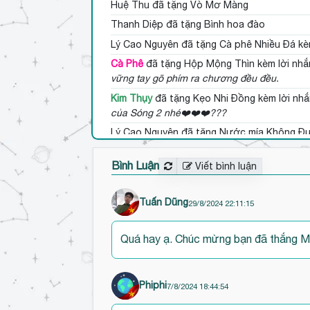
Huệ Thu
đã tặng Vò Mơ Màng
Thanh Diệp
đã tặng Bình hoa đào
Lý Cao Nguyên
đã tặng Cà phê Nhiều Đá kè
Cà Phê
đã tặng Hộp Mộng Thìn kèm lời nhắ
vững tay gõ phím ra chương đều đều.
Kim Thụy
đã tặng Kẹo Nhi Đồng kèm lời nhắ
của Sóng 2 nhé❤️❤️❤️???
Lý Cao Nguyên
đã tặng Nước mía Không Đ
Cá Voi Bay
đã tặng Trà đá vỉa hè
Bình Luận
Viết bình luận
Kim Ngọc
đã tặng Nước mía Không Đường k
yêu... Tặng nước mía cho bé Cá Voi nhé?
Tuấn Dũng
29/8/2024 22:11:15
Phiphi
đã tặng Bánh mì Không Ai Lái kèm lời
Quá hay ạ. Chúc mừng bạn đã thắng M
Phiphi
7/8/2024 18:44:54