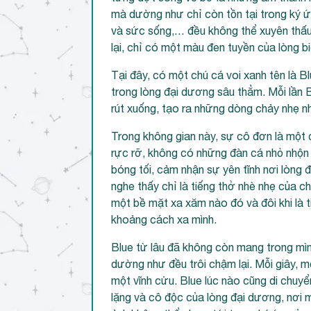
mà dường như chỉ còn tồn tại trong ký ứ
và sức sống,… đều không thể xuyên thấu
lại, chỉ có một màu đen tuyền của lòng b
Tại đây, có một chú cá voi xanh tên là B
trong lòng đại dương sâu thẳm. Mỗi lần B
rút xuống, tạo ra những dòng chảy nhẹ 
Trong không gian này, sự cô đơn là một
rực rỡ, không có những đàn cá nhỏ nhộn nh
bóng tối, cảm nhận sự yên tĩnh nơi lòng
nghe thấy chỉ là tiếng thở nhè nhẹ của c
một bề mặt xa xăm nào đó và đôi khi là t
khoảng cách xa mình.
Blue từ lâu đã không còn mang trong mình
dường như đều trôi chậm lại. Mỗi giây, m
một vĩnh cửu. Blue lúc nào cũng di chuyể
lặng và cô độc của lòng đại dương, nơi m