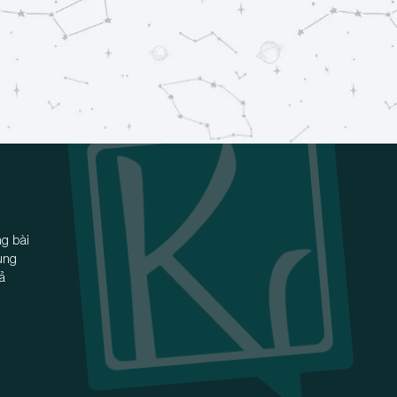
g bài
ùng
iả