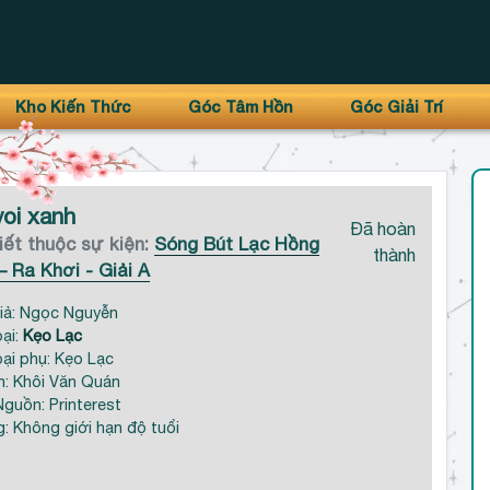
Kho Kiến Thức
Góc Tâm Hồn
Góc Giải Trí
voi xanh
Đã hoàn
iết thuộc sự kiện:
Sóng Bút Lạc Hồng
thành
 – Ra Khơi - Giải A
iả: Ngọc Nguyễn
oại:
Kẹo Lạc
oại phụ: Kẹo Lạc
: Khôi Văn Quán
Nguồn: Printerest
g: Không giới hạn độ tuổi