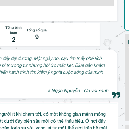
Tổng bình
Tổng số quà
luận
9
2
n đáy đại dương. Một ngày nọ, cậu tìm thấy phế tích
 bi thương từ những hồi ức mắc kẹt, Blue dần khám
 khiến hành trình tìm kiếm ý nghĩa cuộc sống của mình
# Ngọc Nguyễn - Cá voi xanh
người ít khi chạm tới, có một không gian mênh mông
ật dưới đáy biển sâu mới có thể thấu hiểu. Ở nơi đây,
àn toàn xa vời, vọng lại từ một thế giới trên bề mặt