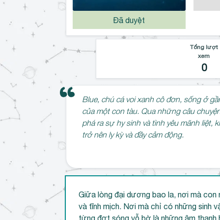
Đã duyệt
Tổng lượt
xem
0
Blue, chú cá voi xanh cô đơn, sống ở gầ
của một con tàu. Qua những câu chuyện
phá ra sự hy sinh và tình yêu mãnh liệt,
trở nên ly kỳ và đầy cảm động.
Giữa lòng đại dương bao la, nơi mà con 
và tĩnh mịch. Nơi mà chỉ có những sinh v
từng đợt sóng vỗ bờ là những âm thanh ho