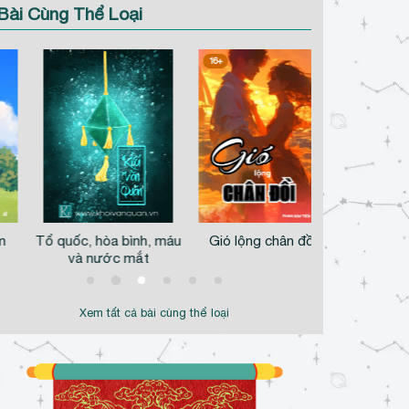
Bài Cùng Thể Loại
16+
a bình, máu
Gió lộng chân đồi
Vượt sóng
ớc mắt
…
Xem tất cả bài cùng thể loại