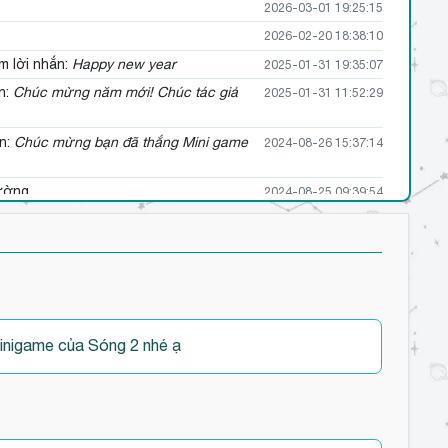
2026-03-01 19:25:15
2026-02-20 18:38:10
m lời nhắn:
Happy new year
2025-01-31 19:35:07
n:
Chúc mừng năm mới! Chúc tác giả
2025-01-31 11:52:29
n:
Chúc mừng bạn đã thắng Mini game
2024-08-26 15:37:14
ường
2024-08-25 09:39:54
2024-08-12 15:32:39
èm lời nhắn:
Bé Cá Voi vô cùng đáng
2024-08-08 22:23:56
 nhắn:
Chai dô✨
2024-08-07 18:45:44
inigame của Sóng 2 nhé ạ