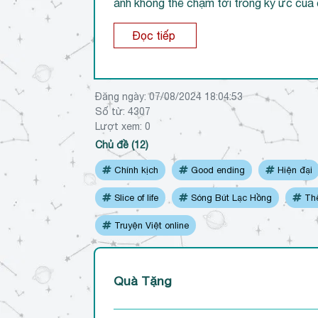
ảnh không thể chạm tới trong ký ức củ
Đọc tiếp
Đăng ngày:
07/08/2024 18:04:53
Số từ: 4307
Lượt xem:
0
Chủ đề (12)
Chính kịch
Good ending
Hiện đại
Slice of life
Sóng Bút Lạc Hồng
Thế
Truyện Việt online
Quà Tặng